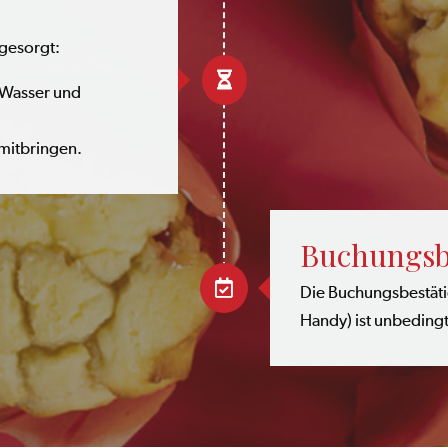
 gesorgt:

. Wasser und
 mitbringen.
Buchungs­b

Die Buchungsbestäti
Handy) ist unbeding