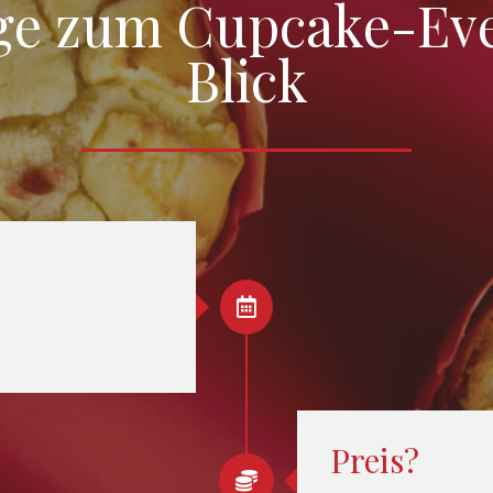
ige zum Cupcake-Eve
Blick

Preis?
