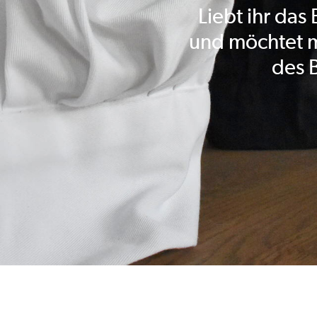
Liebt ihr das
und möchtet m
des 